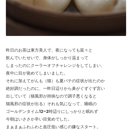
昨日のお茶は東方美人で、夜になっても延々と
飲んでいたせいで、身体がしっかり温まって
しまったのに
クーラーオフチャレンジをしてしまい、
夜中に目が覚めてしまいました。
それに加えてがんも（猫）も夏バテの症状が出たのか
絶好調だったのに、一昨日辺りから鼻がぐずぐず言い
出していて
（猫風邪が持病なので調子悪くなると
猫風邪の症状が出る）
それも気になって、睡眠の
ゴールデンタイム12~2時辺りに
しっかりと眠れず
今朝
はいささか辛い目覚めでした。
まぁまぁふわふわと血圧低い感じの嫌なスタート。