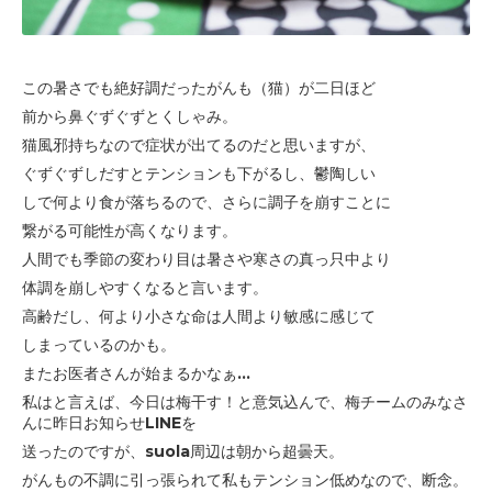
この暑さでも絶好調だったがんも（猫）が二日ほど
前から
鼻ぐずぐずとくしゃみ。
猫風邪持ちなので症状が出てるのだと思いますが、
ぐずぐずしだすとテンションも下がるし、鬱陶しい
しで
何より食が落ちるので、さらに調子を崩すことに
繋がる可能性が高くなります。
人間でも季節の変わり目は暑さや寒さの真っ只中より
体調を崩しやすくなると言います。
高齢だし、何より小さな命は人間より敏感に感じて
しまっているのかも。
またお医者さんが始まるかなぁ...
私はと言えば、今日は梅干す！と意気込んで、梅チームのみなさ
んに昨日お知らせLINEを
送ったのですが、suola周辺は朝から超曇天。
がんもの不調に引っ張られて私もテンション低めなので、断念。