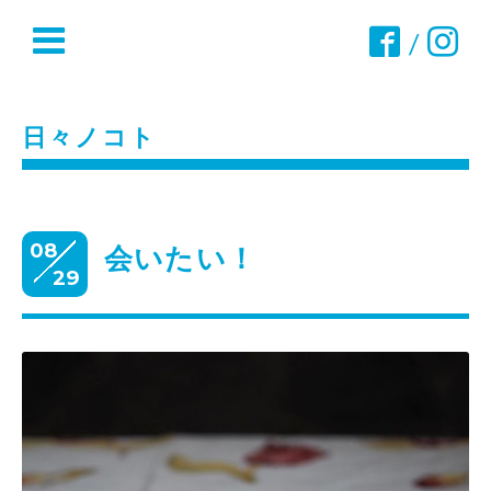
/
日々ノコト
08
会いたい！
29