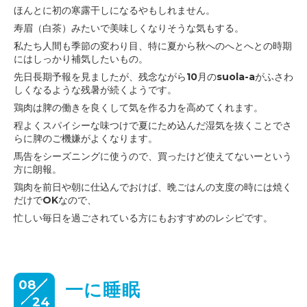
ほんとに初の寒露干しになるやもしれません。
寿眉（白茶）みたいで美味しくなりそうな気もする。
私たち人間も季節の変わり目、特に夏から秋へのへとへとの時期
にはしっかり補気したいもの。
先日長期予報を見ましたが、残念ながら10月のsuola-aがふさわ
しくなるような残暑が続くようです。
鶏肉は脾の働きを良くして気を作る力を高めてくれます。
程よくスパイシーな味つけで夏にため込んだ湿気を抜くことでさ
らに脾のご機嫌がよくなります。
馬告をシーズニングに使うので、買ったけど使えてないーという
方に朗報。
鶏肉を前日や朝に仕込んでおけば、晩ごはんの支度の時には焼く
だけでOKなので、
忙しい毎日を過ごされている方にもおすすめのレシピです。
08
一に睡眠
24