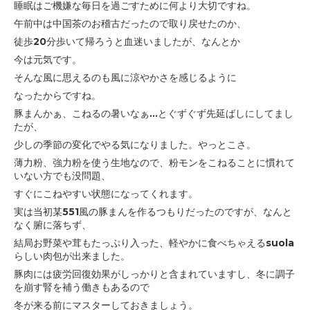
睡眠はご機嫌な毎日を過ごすために何より大切ですね。
午前中は中国茶のお稽古だったので取り戻せたのか、
徒歩20分歩いて帰ろうと血迷いましたが、なんとか
今は元気です。
そんな風に思えるのも風に涼やかさを感じるように
なったからですね。
豚まんかぁ、こねるの暑いなぁ...とぐずぐず先延ばしにしてまし
たが、
少しの季節の変化でやる気になりました。やっとこさ。
薄力粉、強力粉を使う生地なので、粉モンをこねることに慣れて
いない方でも没問題、
すぐにこねやすい状態になってくれます。
実は当初某551風の豚まんを作るつもりだったのですが、なんと
なく腑に落ちず、
結局お野菜や茸もたっぷり入った、軽やかに食べちゃえるsuola
らしい肉包が出来ました。
豚肉には疲労回復効果がしっかりと含まれていますし、冬に調子
を崩す腎を補う働きもあるので
冬が来る前にマスターしておきましょう。