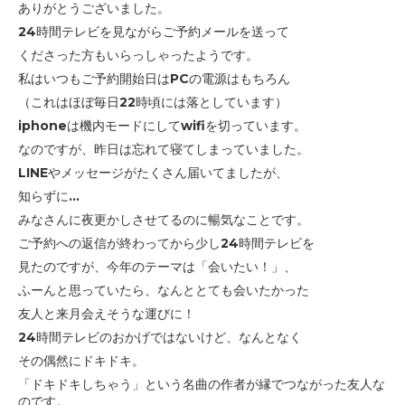
ありがとうございました。
24時間テレビを見ながらご予約メールを送って
くださった方も
いらっしゃったようです。
私はいつもご予約開始日はPCの電源はもちろん
（これはほぼ毎日22時頃には落としています）
iphoneは機内モードにしてwifiを切っています。
なのですが、昨日は忘れて寝てしまっていました。
LINEやメッセージがたくさん届いてましたが、
知らずに...
みなさんに夜更かしさせてるのに暢気なことです。
ご予約への返信が終わってから少し24時間テレビを
見たのですが、
今年のテーマは「会いたい！」、
ふーんと思っていたら、
なんととても会いたかった
友人と来月会えそうな運びに！
24時間テレビのおかげではないけど、なんとなく
その偶然にドキドキ。
「ドキドキしちゃう」という名曲の作者が縁でつながった友人な
のです。