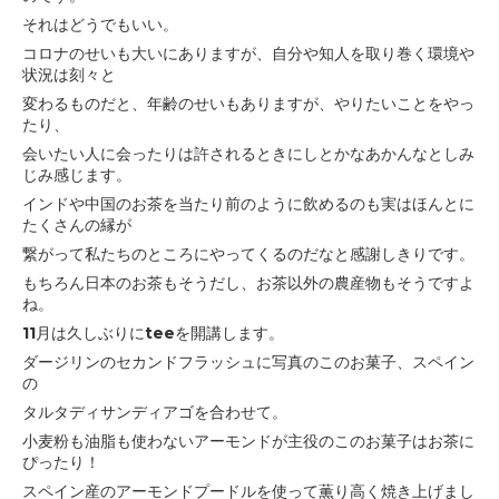
それはどうでもいい。
コロナのせいも大いにありますが、自分や知人を取り巻く環境や
状況は刻々と
変わるものだと、
年齢のせいもありますが、やりたいことをやっ
たり、
会いたい人に会ったりは
許されるときにしとかなあかんなとしみ
じみ感じます。
インドや中国のお茶を当たり前のように飲めるのも実はほんとに
たくさんの縁が
繋がって私たちのところにやってくるのだなと感謝しきりです。
もちろん日本のお茶もそうだし、お茶以外の農産物もそうですよ
ね。
11月は久しぶりにteeを開講します。
ダージリンのセカンドフラッシュに写真のこのお菓子、
スペイン
の
タルタディサンディアゴを合わせて。
小麦粉も油脂も使わないアーモンドが主役のこのお菓子はお茶に
ぴったり！
スペイン産のアーモンドプードルを使って薫り高く焼き上げまし