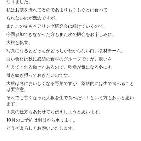
なりました。
私はお茶を淹れてるのであまりもぐもぐとは食べて
られないのが残念ですが。
またこの先もペアリング研究会は続けていくので、
今回参加できなかった方もまた次の機会をお楽しみに。
大根と帆立。
写真になるとどっちがどっちかわからない白い食材チーム。
白い食材は秋に必須の食材のグループですが、潤いを
与えてくれる働きが
あるので、乾燥が気になる冬にも
引き続き摂っておきたいのです。
大根は冬においしくなる野菜ですが、薬膳的には生で食べること
は要注意。
それでも甘くなった大根を生で食べたい！という方も多いと思い
ます。
工夫の仕方もあわせてお伝えしようと思います。
10月のご予約は明日から承ります。
どうぞよろしくお願いいたします。