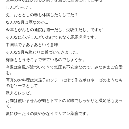
しんどかった。
え、おととしの春も休講したりしてた？
なんや5月は厄なのか...
今年もがんもの通院は週一だし、受験生だし、ですが
そんなに心が
しんどいわけでもなく馬馬虎虎です。
中国語でまあまあという意味。
そんな5月も終わりに近づいてきました。
梅雨ももうそこまで来ているのでしょうか。
今週は台風が近づいてきて気圧も不安定なので、みなさまご自愛
を。
写真のお料理は米茄子のソテーに蛸で作るボロネーゼのようなも
のを
ソースとして
添えるレシピ。
お肉は使いませんが蛸とトマトの旨味でしっかりと満足感もあっ
て、
夏にぴったりの爽やかなイタリアン薬膳です。