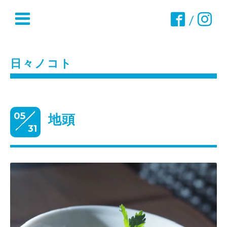
/
日々ノコト
05
地頭
31