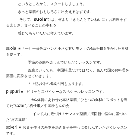
というところから、スタートしましょう。
きっと薬膳のおもしろさに出会えるはずです。
suola
では
そして、
、何より「きちんとていねいに」お料理をす
る楽しさ、食べることの幸せを
感じてもらいたいと考えています。
suola
■
「一汁一菜色ゴハンと小さな甘いモノ」の
4
品を旬を生かした素材
を使って、
季節の薬膳を楽しんでいただくレ
ッスンです。
薬膳といっても、中国料理だけではなく、色んな国のお料理を
薬膳に変身させていきます。
＊上記以外の構成の回もあります。
pippuri
■
ピリッとスパイシーなスペシャルレッスンです。
ex.
体質にあわせた本格薬膳／ひとつの食材にスポットを当
sozai
てた“
”／梅仕事／中国粉もんの会
インド人に近づけ！ナマステ薬膳／河図新中医学に基づい
た“河図薬膳”
sokeri
■
お菓子作りの基本を焼き菓子を中心に楽しんでいただくレッスン
です。