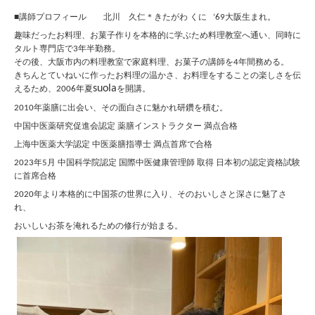
■講師プロフィール 北川 久仁＊きたがわ くに
大阪生まれ。
69
‘
趣味だったお料理、お菓子作りを本格的に学ぶため料理教室へ通い、
同時に
タルト専門店で
年半勤務。
3
その後、大阪市内の料理教室で家庭料理、お菓子の講師を
年間務める。
4
きちんとていねいに作ったお料理の温かさ、お料理をすることの楽しさを伝
suola
えるため、
年夏
を開講。
2006
年薬膳に出会い、その面白さに魅かれ研鑽を積む。
2010
中国中医薬研究促進会認定 薬膳インストラクター 満点合格
上海中医薬大学認定 中医薬膳指導士 満点首席で合格
年
月 中国科学院認定 国際中医健康管理師 取得 日本初の認定資格試験
2023
5
に首席合格
年より本格的に中国茶の世界に入り、そのおいしさと深さに魅了さ
2020
れ、
おいしいお茶を淹れるための修行が始まる。