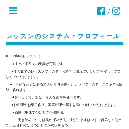
/
レッスンのシステム・プロフィール
suola
■
のレッスンは
..
●すべて単発での受講が可能です。
●少人数でのレッスンですので、お料理に慣れていない方も安心して楽
しんでいただけます。
●一般的な家庭にある道具や器具を使ったレシピですので、ご自宅でも簡
単に作れます。
●
おいしくて、安全、そんな素材を使います。
●
お料理やお菓子作り、家庭料理の基本を身につけていただけます。
●薬膳は中医学のひとつの治療法。
突き詰めていけば奥の深い学問ですが、まずは今まで何気なく使っ
ていた食材のひとつひとつが意味をもつ、