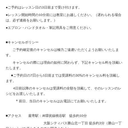
●ご予約はレッスン日の
日前まで受け付けます。
3
●レッスン開始時間の
分前には教室にお越しください。（遅れられる場合
10
は、必ず連絡をお願いします。）
●エプロン・ハンドタオル・筆記用具をご用意ください。
■キャンセルポリシー
ご予約確定後のキャンセルは極力ご遠慮いただくようお願いいたしま
す。
キャンセルの際には理由の如何に関わらず、下記キャンセル料を頂戴い
たします。
●
日
ご予約日の
から
日前までは受講料の
のキャンセル料を頂戴し
7
30%
5
ます。
日前以降のキャンセルは受講料の全額を頂戴して、そのレッスンのレ
4
シピをお渡しいたします。
＊
前日、当日のキャンセルはお電話にてお願いいたします。
■
アクセス 最寄駅：
環状線
桃谷駅
徒歩約
分
JR
10
大阪シティバス勝山北一丁目 徒歩約
分（勝山一丁
3