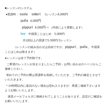
■
レッスンのシステム
suola
sokeri
●受講料：
レッスン
6,000
円
1
pulla
円
4,000
～
pippuri
円
6,000
（内容により変動します）
tee
中国茶ことはじめ
5,000
円
/
月
回以上の受講で
5,500
円
1
レッスン
2
、
pippuri
pulla、
（レッスンの組み合わせは自由ですが
、
中国茶
ことはじめは除きます）
●レッスンは全て予約制です。
ご希望のレッスンが決まりましたらご予約・お問い合わせのページからご
連絡ください。
初めてのご予約の際は受講料を前納していただき、ご予約の確定とさせて
いただきます。
＊
時間以内に返信のない場合は恐れ入りますが、再度ご連絡下さいます
24
ようお願いいたします。
迷惑メールフォルダに格納されてしまうことがあります。設定のご確認を
お願いいたします。