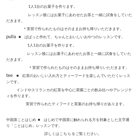
1
人
1
台のお菓子を作ります。
レッスン後にはお菓子にあわせたお茶と一緒に試食をしていた
だきます。
＊
実習で作られたものはそのままお持ち帰りいただきます。
pulla
■ ぱぱっと作れて、ちゃんとおいしいおやつのレッスンです。
1
人
1
台のお菓子を作ります。
レッスン後にはお菓子にあわせたお茶と一緒に試食をしていた
だきます。
＊
実習で作られたものはそのままお持ち帰りいただきます。
tee
■
紅茶のおいしい入れ方とティーフードを楽しんでいただくレッス
ンです。
インドやスリランカの紅茶を中心に茶園ごとの飲み比べやアレンジテ
ィを作ります。
実習で作られたティフードと茶葉のお持ち帰りがあります。
中国茶ことはじめ
■
はじめて中国茶に触れられる方を対象とした文字通
り「ことはじめ」レッスンです。
詳しくは
こちら
をご覧ください。