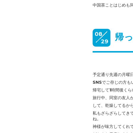
中国茶ことはじめも
08
帰っ
29
予定通り先週の月曜
SNSでご存じの方も
帰宅して1時間後くら
旅行中、同室の友人
して、
乾燥してるから
私もざらざらしてき
ね。
神様が味方してくれ