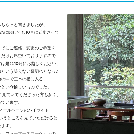
もちらっと書きましたが、
めに関しても10月に延期させて
すでにご連絡、変更のご希望を
しだけお席空いておりますので、
は是非10月にお越しください。
患という笑えない幕切れとなった
遊の中で三本の指に入る、
いという愉しいものでした。
に見ていてくださった方も多く、
っています。
ロフィールページのハイライト
いうところを見ていただけると
せます。
生、ファーマーズマーケットの