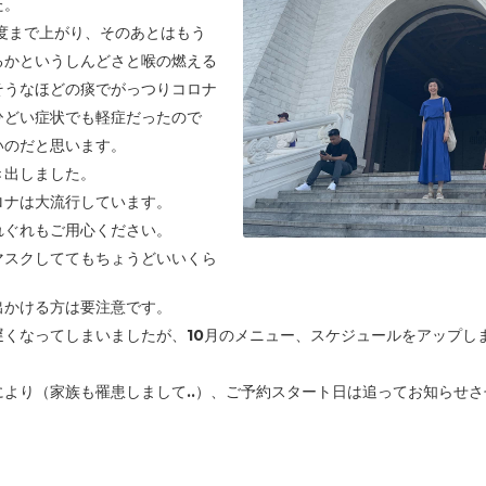
た。
3度まで上がり、そのあとはもう
るかというしんどさと
喉の燃える
そうなほどの痰でがっつりコロナ
ひどい症状でも軽症だったので
いのだと思います。
き出しました。
ロナは大流行しています。
れぐれもご用心ください。
マスクしててもちょうどいいくら
出かける方は要注意です。
遅くなってしまいましたが、10月のメニュー、スケジュールをアップし
。
より（家族も罹患しまして..）、ご予約スタート日は追ってお知らせ