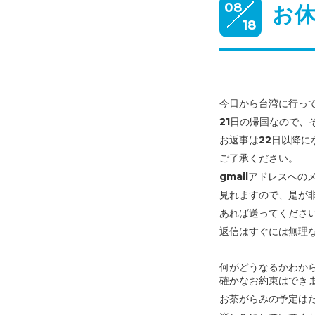
08
お
18
今日から台湾に行っ
21日の帰国なので、
お返事は22日以降に
ご了承ください。
gmailアドレスへの
見れますので、是が
あれば送ってくださ
返信はすぐには無理
何がどうなるかわか
確かなお約束はでき
お茶がらみの予定は