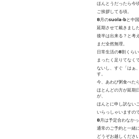
ほんとうだったら今
ご挨拶してる頃。
8月のsuola-bと
延期させて戴きまし
後半は出来る？と考
まだ全然無理。
日常生活の8割くら
まったく足りてなく
ないし、
すぐ「はぁ
す。
今、あわび粥食べた
ほとんどの方が延期
が、
ほんとに申し訳ない
いらっしゃいますの
8月は予定合わなかっ
通常のご予約と一緒
どうぞお越しくださ