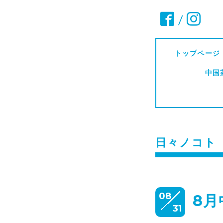
/
トップページ
中国
日々ノコト
08
8
31