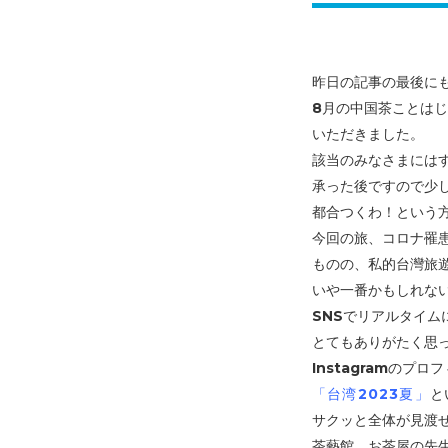
昨日の記事の最後に
8月の中国茶ことはじ
いただきました。
該当のみなさまには
承った後ですので少
都合つくわ！という方
今回の旅、コロナ罹
ものの、私的台灣旅
いや一番かもしれな
SNSでリアルタイム
とてもありがたく思
Instagramのプ
「台湾2023夏」
と
サクッと全体が見渡
茶藝館、お茶屋の先