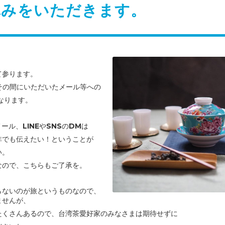
休みをいただきます。
て参ります。
その間にいただいたメール等への
なります。
メール、LINEやSNSのDMは
非でも伝えたい！ということが
い。
なので、こちらもご了承を。
らないのが旅というものなので、
ませんが、
たくさんあるので、台湾茶愛好家のみなさまは期待せずに