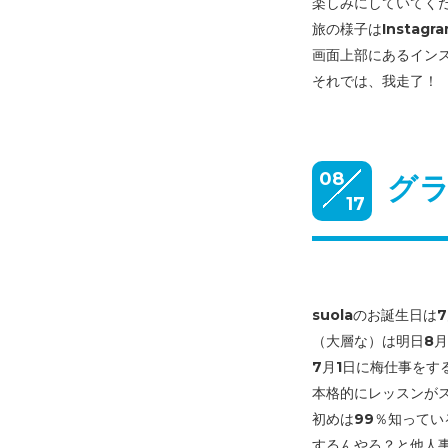
楽しみにしていてく
旅の様子はInsta
画面上部にあるイン
それでは、我走了！
08
グ
17
suolaのお誕生日
（大層な）は
明日8月
7月1日に梅仕事をす
本格的にレッスンが
初めは99％知って
するんやろ？と
他人