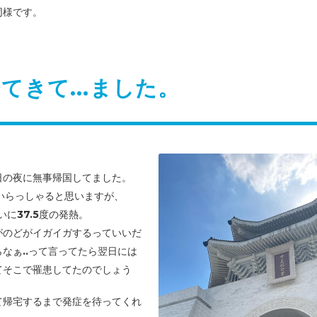
同様です。
てきて...ました。
日の夜に無事帰国してました。
いらっしゃると思いますが、
いに37.5度の発熱。
がのどがイガイガするっていいだ
なぁ..って言ってたら翌日には
て
そこで罹患してたのでしょう
て帰宅するまで発症を待ってくれ