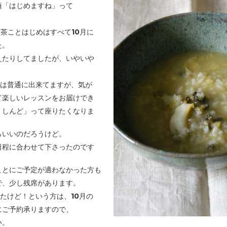
頃「はじめますね」って
中国茶ことはじめはすべて10月に
た。
えたりしてましたが、いやいや
いは普通に出来てますが、気が
て楽しいレッスンをお届けでき
、しんど」って座りたくなりま
らいいのだろうけど。
日程に合わせて下さったのです
ことにご予定が適わなかった方も
で、
少し残席があります。
たけど！という方は、10月の
に
ご予約承りますので、
い。