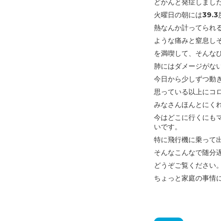
どかんと発症しまし
火曜日の朝には39.
熱なんか計ってられ
ような痛みと窒息し
を満喫して、
そんな
肺にはダメージがな
今日から少しずつ動
思っている以上にコ
みなさんほんとにく
今はどこに行くにも
いです。
特に飛行機に乗って
そんなこんなで随分
どうぞご覧ください
ちょっと家庭の事情に