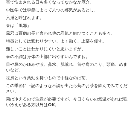
害で悩まされる日も多くなってなかなか厄介。
中医学では季節によって六つの邪気があるとし、
六淫と呼ばれます。
春は「風邪」
風邪は百病の長と言われ他の邪気と結びつくことも多々。
特徴としては変わりやすい、よく動く、上部を侵す。
難しいことはわかりにくいと思いますが、
春の不調は身体の上部に出やすいんですね。
目や鼻のかゆみや涙、鼻水、肌荒れ、首や肩のこり、
頭痛、めま
いなど。
祛風という薬効を持つもので手軽なのは菊。
この季節に上記のような不調が出たら菊のお茶を
飲んでみてくだ
さい。
菊は冷えるので注意が必要ですが、今日くらいの気温があれば
強
い冷えがある方以外はOK。