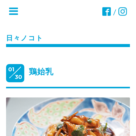
/
日々ノコト
01
鶏始乳
30