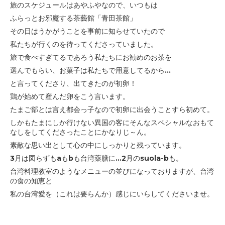
旅のスケジュールはあやふやなので、いつもは
ふらっとお邪魔する茶藝館「青田茶館」
その日はうかがうことを事前に知らせていたので
私たちが行くのを待ってくださっていました。
旅で食べすぎてるであろう私たちにお勧めのお茶を
選んでもらい、お菓子は私たちで用意してるから...
と言ってくださり、出てきたのが初卵！
鶏が始めて産んだ卵をこう言います。
たまご部とは言え都会っ子なので初卵に出会うことすら
初めて。
しかもたまにしか行けない異国の客にそんなスペシャルな
おもて
なしをしてくださったことにかなりじ～ん。
素敵な思い出として心の中にしっかりと残っています。
3月は図らずもaもbも台湾薬膳に...2月のsuola-bも。
台湾料理教室のようなメニューの並びになっておりますが、
台湾
の食の知恵と
私の台湾愛を（これは要らんか）感じに
いらしてくださいませ。