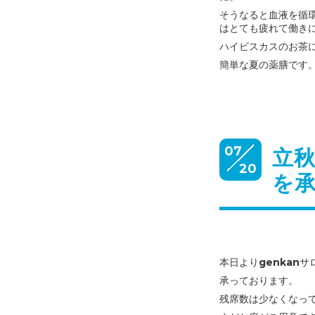
そうなると血液を循
は
とても疲れて働き
ハイビスカスのお茶
簡単な夏の薬膳です
07
立秋
20
を
本日よりgenkan
承っております。
残席数は少なくなっ