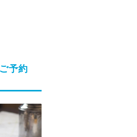
。
ンご予約