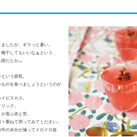
きましたが、
ギラっと暑い。
、梅干してもいいなぁという
雨だとか...
ーという節気。
いものを食べましょうというのが
ハイビスカス。
メリック。
」が喜ぶ赤と苦。
日々重ねて摂ってみてください。
の中の水分が減ってドロドロ血