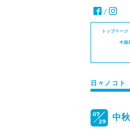
/
トップページ
中国
日々ノコト
07
中
29