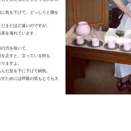
田に気を下げて、どっしりと腰を
まだまだほど遠いのですが、
お茶を淹れています。
肩の力を抜いて、
勢を正すと、立っている時も
なりますよ。
込んだ息を下に下げて納気。
出すためには呼吸の気もとても大
暑