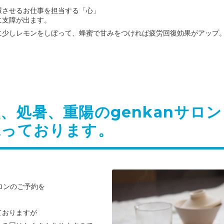
環させるお仕事を担当する「心」
に支障が出ます。
に少しレモンをしぼって、
蜂蜜で甘みをつければ疲労回復効果がアップ
。
、処暑、重陽のgenkanサロ
承っております。
サロンのご予約を
ておりますが