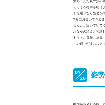
溜めこんだ夏の負の
そろそろ梅雨も明け
予報通りなら酷暑が
9月にお会いできる
なんとか凌いでいて
おなかの冷えと相談
トマト、瓜類、豆腐
この辺りがオススメ
07
姿
26
中国茶を淹れる時、