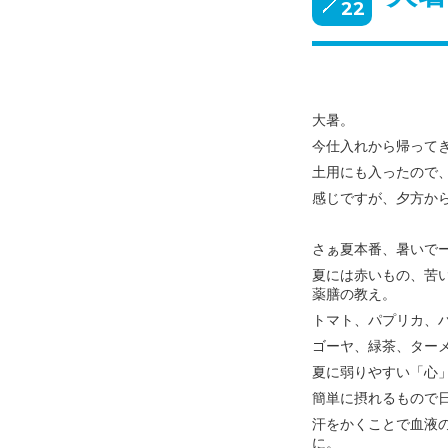
22
大暑。
今仕入れから帰って
土用にも入ったので
感じですが、
夕方から
さぁ夏本番、暑いで
夏には赤いもの、苦
薬膳の教え。
トマト、パプリカ、
ゴーヤ、緑茶、ター
夏に弱りやすい「心
簡単に摂れるもので
汗をかくことで血液
に。