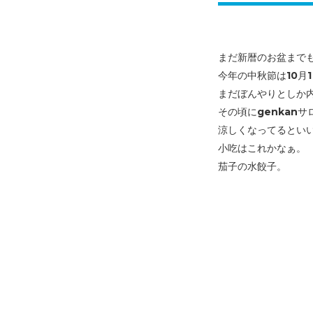
まだ新暦のお盆までも
今年の中秋節は10月
まだぼんやりとしか
その頃にgenkan
涼しくなってるといいな
小吃はこれかなぁ。
茄子の水餃子。