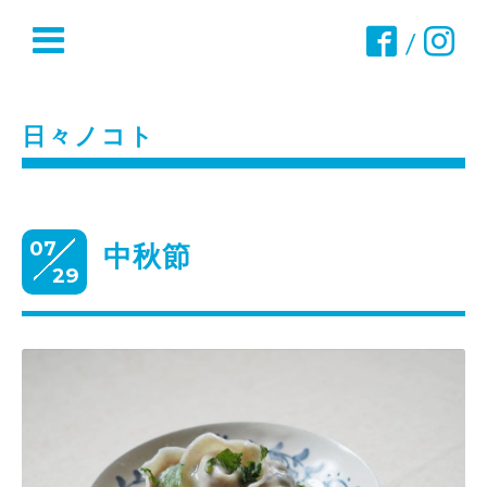
/
日々ノコト
07
中秋節
29