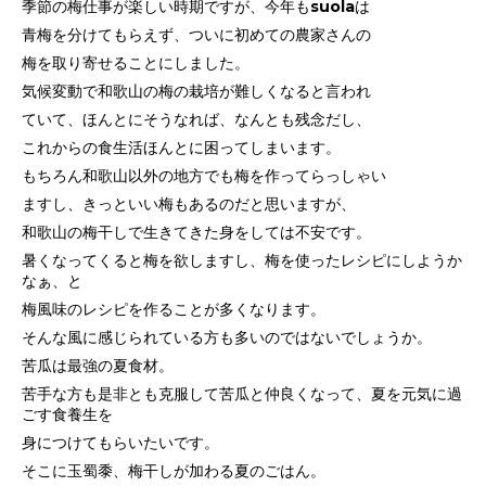
季節の梅仕事が楽しい時期ですが、
今年もsuolaは
青梅を分けてもらえず、ついに初めての農家さんの
梅を取り寄せることにしました。
気候変動で和歌山の梅の栽培が難しくなると言われ
ていて、ほんとにそうなれば、
なんとも残念だし、
これからの食生活ほんとに困ってしまいます。
もちろん和歌山以外の地方でも梅を作ってらっしゃい
ますし、
きっといい梅もあるのだと思いますが、
和歌山の梅干しで生きてきた身をしては
不安です。
暑くなってくると梅を欲しますし、梅を使ったレシピにしようか
なぁ、と
梅風味のレシピを作ることが多くなります。
そんな風に感じられている方も多いのではないでしょうか。
苦瓜は最強の夏食材。
苦手な方も是非とも克服して苦瓜と仲良くなって、夏を元気に過
ごす食養生を
身につけてもらいたいです。
そこに玉蜀黍、梅干しが加わる夏のごはん。