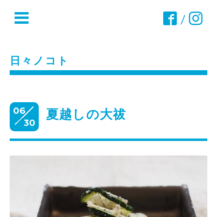
/
日々ノコト
06
夏越しの大祓
30