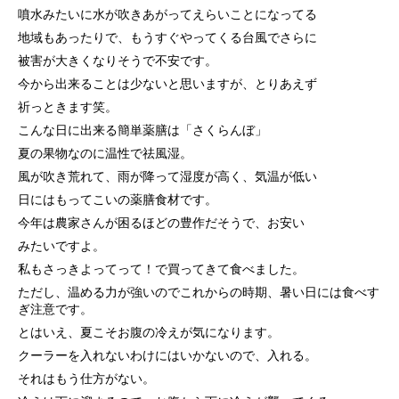
噴水みたいに水が吹きあがってえらいことになってる
地域もあったりで、
もうすぐやってくる台風でさらに
被害が大きくなりそうで不安です。
今から出来ることは少ないと思いますが、とりあえず
祈っときます笑。
こんな日に出来る簡単薬膳は「さくらんぼ」
夏の果物なのに温性で祛風湿。
風が吹き荒れて、雨が降って湿度が高く、気温が低い
日にはもってこいの薬膳食材です。
今年は農家さんが困るほどの豊作だそうで、お安い
みたいですよ。
私もさっきよってって！で買ってきて食べました。
ただし、温める力が強いのでこれからの時期、暑い日には食べす
ぎ注意です。
とはいえ、夏こそお腹の冷えが気になります。
クーラーを入れないわけにはいかないので、入れる。
それはもう仕方がない。