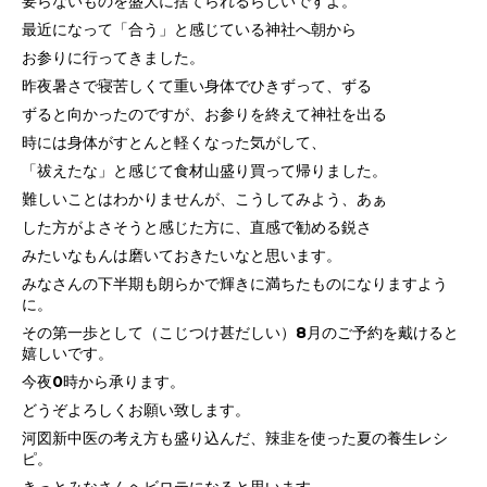
要らないものを盛大に捨てられるらしいですよ。
最近になって「合う」と感じている神社へ朝から
お参りに行ってきました。
昨夜暑さで寝苦しくて重い身体でひきずって、ずる
ずると向かった
のですが、お参りを終えて神社を出る
時には身体が
すとんと軽くなった気がして、
「祓えたな」と感じて
食材山盛り買って帰りました。
難しいことはわかりませんが、こうしてみよう、あぁ
した方がよさそうと感じた方に、直感で勧める鋭さ
みたいなもんは磨いておきたいなと思います。
みなさんの下半期も朗らかで輝きに満ちたものになりますよう
に。
その第一歩として（こじつけ甚だしい）8月のご予約を戴けると
嬉しいです。
今夜0時から承ります。
どうぞよろしくお願い致します。
河図新中医の考え方も盛り込んだ、辣韭を使った夏の養生レシ
ピ。