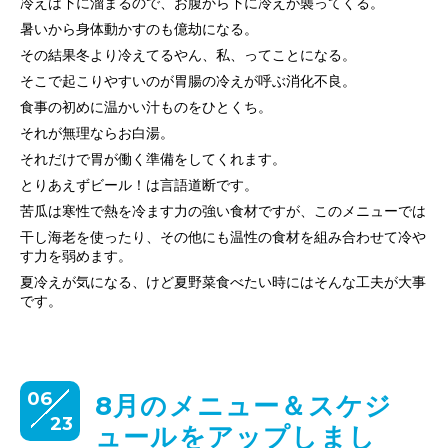
冷えは下に溜まるので、お腹から下に冷えが襲ってくる。
暑いから身体動かすのも億劫になる。
その結果冬より冷えてるやん、私、ってことになる。
そこで起こりやすいのが胃腸の冷えが呼ぶ消化不良。
食事の初めに温かい汁ものをひとくち。
それが無理ならお白湯。
それだけで胃が働く準備をしてくれます。
とりあえずビール！は言語道断です。
苦瓜は寒性で熱を冷ます力の強い食材ですが、このメニューでは
干し海老を使ったり、その他にも温性の食材を組み合わせて冷や
す力を弱めます。
夏冷えが気になる、けど夏野菜食べたい時にはそんな工夫が大事
です。
06
8月のメニュー＆スケジ
23
ュールをアップしまし