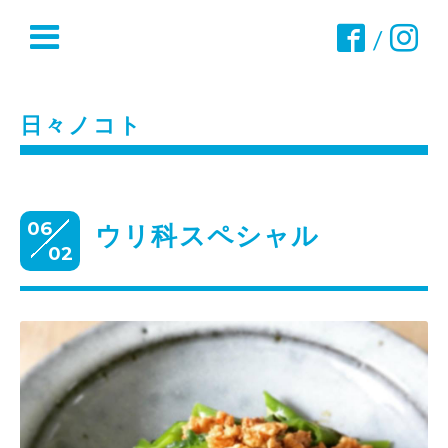
/
日々ノコト
06
ウリ科スペシャル
02