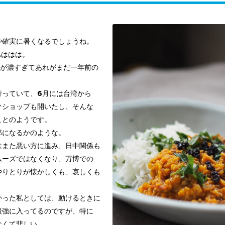
や確実に暑くなるでしょうね。
.ははは。
々が濃すぎてあれがまだ一年前の
。
行っていて、6月には台湾から
クショップも開いたし、そんな
ことのようです。
郎になるかのような。
はまた悪い方に進み、日中関係も
ムーズではなくなり、万博での
やりとりが懐かしくも、哀しくも
かった私としては、動けるときに
最強に入ってるのですが、特に
なくて悲しい。