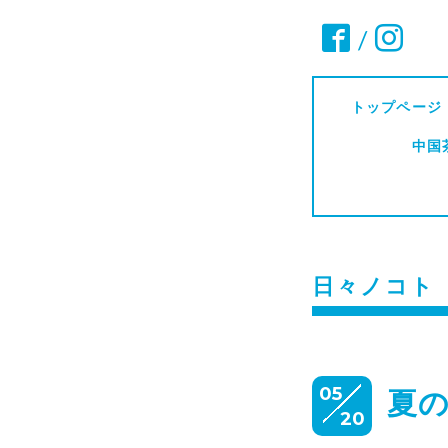
/
トップページ
中国
日々ノコト
05
夏の
20