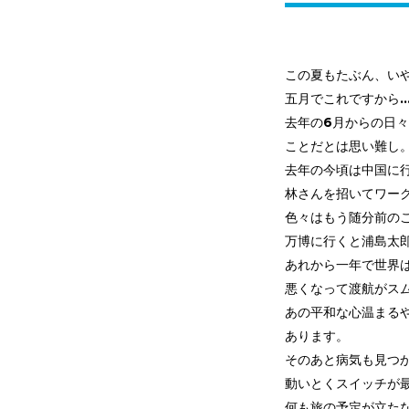
この夏もたぶん、い
五月でこれですから..
去年の6月からの日
ことだとは思い難し
去年の今頃は中国に
林さんを招いてワー
色々はもう随分前の
万博に行くと浦島太
あれから一年で世界
悪くなって渡航がス
あの平和な心温まる
あります。
そのあと病気も見つ
動いとくスイッチが
何も旅の予定が立た