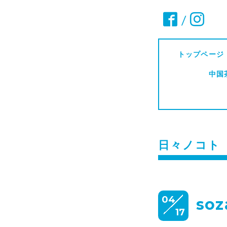
/
トップページ
中国
日々ノコト
04
so
17