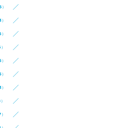
16）
3）
6）
6）
5）
5）
3）
8）
7）
6）