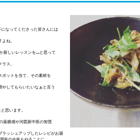
aっ子になってくださった皆さんには
すよね。
に何か新しいレッスンを…
と思って
iクラス。
スポットを当て、
その素材を
増やして
もらいたいなぁと言う
たと思います。
私の薬膳感や
河図新中医の智慧
ブラッシュアップしたレシピが
お届
0周年の今年も
やることに