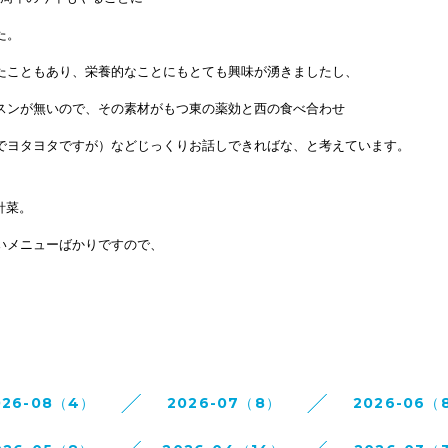
た。
たこともあり、
栄養的なことにも
とても興味が湧きましたし、
スンが
無いので、
その素材がもつ東の薬効と西の食べ合わせ
でヨタヨタですが）
などじっくり
お話しできればな、
と考えています。
針菜。
いメニューばかり
ですので、
026-08（4）
2026-07（8）
2026-06（