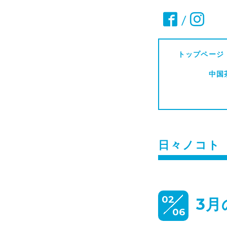
/
トップページ
中国
日々ノコト
02
3
06