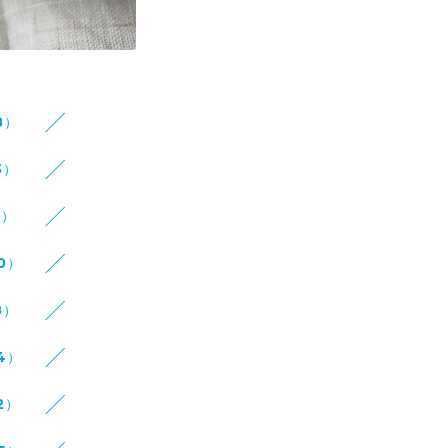
8）
3）
8）
10）
8）
14）
2）