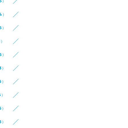
15）
14）
16）
1）
16）
3）
6）
6）
5）
5）