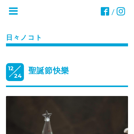
/
日々ノコト
12
聖誕節快樂
24