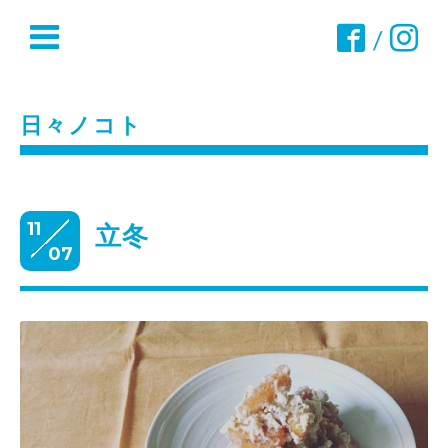
/
日々ノコト
11
立冬
07