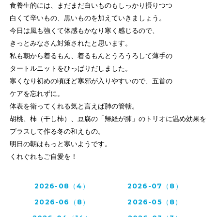
食養生的には、まだまだ白いものもしっかり摂り
つつ
白くて辛いもの、黒いものを加えていきま
しょう。
今日は風も強くて体感もかなり寒く感じるので、
きっと
みなさん
対策されたと思います。
私も朝から着るもん、着るもんとうろうろして
薄手の
タートルニットをひっぱりだしました。
寒くなり初めの頃ほど寒邪が入りやすいので、
五首の
ケアを忘れずに。
体表を衛ってくれる気と言えば肺の管轄。
胡桃、柿（干し柿）、豆腐の「帰経が肺」のトリオに温め効果を
プラスして作る冬の和えもの。
明日の朝はもっと寒いようです。
くれぐれもご自愛を！
2026-08（4）
2026-07（8）
2026-06（8）
2026-05（8）