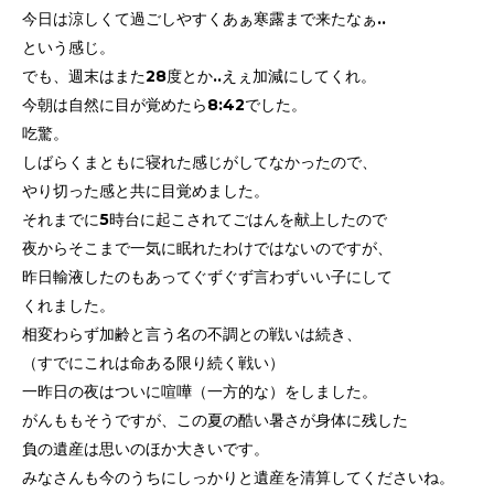
今日は涼しくて過ごしやすくあぁ寒露まで来たなぁ..
という感じ。
でも、週末はまた28度とか..えぇ加減にしてくれ。
今朝は自然に目が覚めたら8:42でした。
吃驚。
しばらくまともに寝れた感じがしてなかったので、
やり切った感と共に目覚めました。
それまでに5時台に起こされてごはんを献上したので
夜からそこまで一気に眠れたわけではないのですが、
昨日輸液したのもあってぐずぐず言わずいい子にして
くれました。
相変わらず加齢と言う名の不調との戦いは続き、
（すでにこれは命ある限り続く戦い）
一昨日の夜はついに喧嘩（一方的な）をしました。
がんももそうですが、この夏の酷い暑さが身体に残した
負の遺産は思いのほか大きいです。
みなさんも今のうちにしっかりと遺産を清算してくださいね。