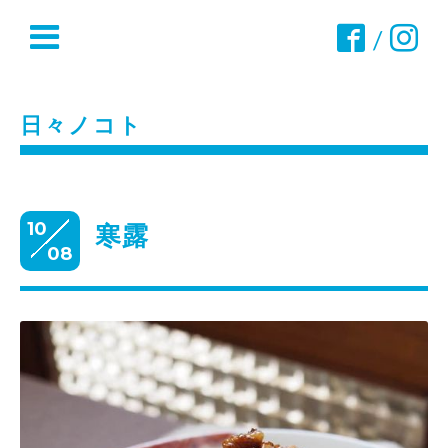
/
日々ノコト
10
寒露
08