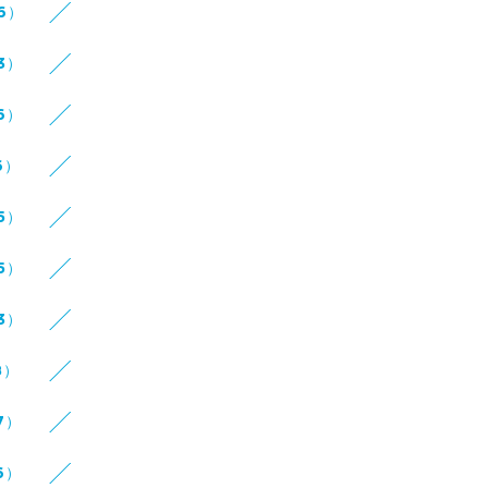
16）
3）
6）
6）
5）
5）
3）
8）
7）
6）