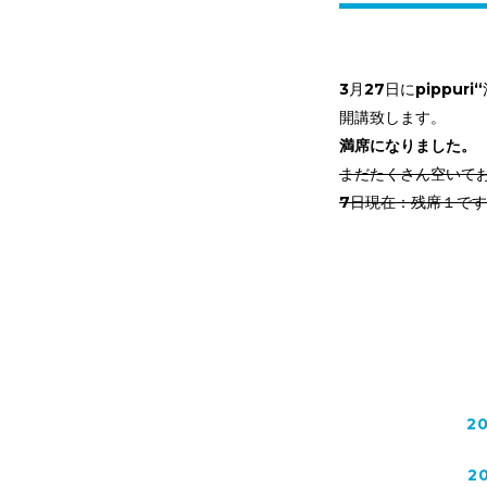
3月27日にpippu
開講致します。
満席になりました。
まだたくさん空いて
7日現在：残席１で
2
2