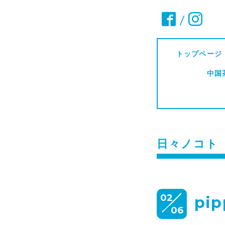
/
トップページ
中国
日々ノコト
02
pi
06