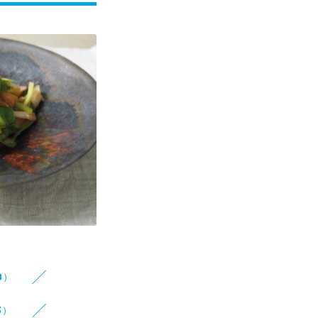
8）
3）