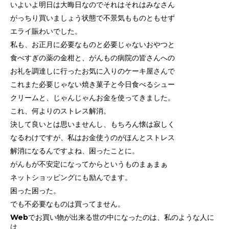
いよいよ明日は大晦日なのでそれはそれはみなさん
がっちり買いましょう状態で
不景気もものともせず
エライ賑わいでした。
私も、お正月に必要なものと必要じゃないおやつと
食べすぎの薬の金柑と、
がんもの病院の皆さんへの
お礼を調達しに行ったお気に入りのケーキ屋
さんで
これまた必要じゃない焼き菓子と今日食べる
シュー
クリームと、
じゃんじゃんお金を使ってきま
した。
これ、何よりのストレス解消。
決して良いとは思いませんし、もちろん懐は寂しく
なるわけですが、
私はお金使うのがほんとストレス
解消になるんですよね、困ったことに。
がんもが不安定になってからというものまぁまぁ
ネットショッピングにも励んでます。
困った困った。
でも不必要なものは買ってません。
Webでお買い物が出来る世の中になったのは、私のような人に
は