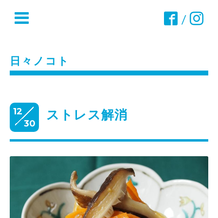
/
日々ノコト
12
ストレス解消
30