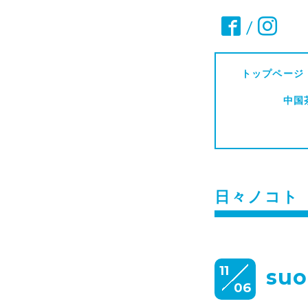
/
トップページ
中国
日々ノコト
11
su
06