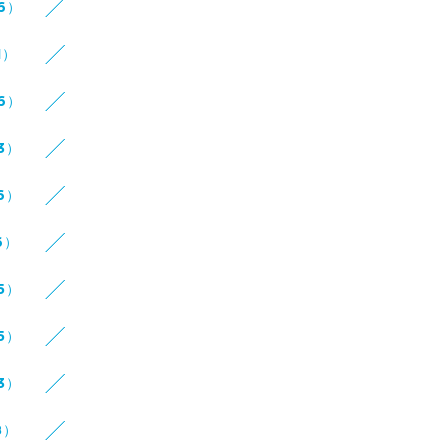
16）
1）
16）
3）
6）
6）
5）
5）
3）
8）