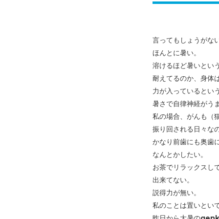
言ってもしょうがな
ほんとに暑い。
溶けるほど暑いとい
耐えてるのか、身体
力が入っているとい
暑さで自律神経がう
私の場合、がんも（
振り回される日々な
かなり前歯にも奥歯
なんとかしたい。
お茶でリラックスし
出来てない。
説得力が無い。
私のことは置いといて.
昨日から大暑のgen