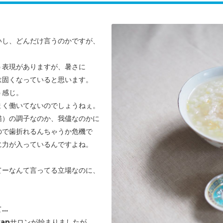
いし、どんだけ言うのかですが、
う表現がありますが、暑さに
は固くなっていると思います。
う感じ。
まく働いてないのでしょうねぇ。
猫）の調子なのか、我儘なのかに
ので歯折れるんちゃうか危機で
に力が入っているんですよね。
てーなんて言ってる立場なのに、
..
kanサロンが始まりましたが、