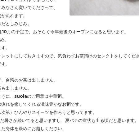
とみなさん寛いでくださって、
間が流れます。
のだとしみじみ。
ンは10月の予定で、おそらく今年最後のオープンになると思います。
じめ。
ます。
クレットにしておきますので、気負わずお茶請けのセレクトをしてくだ
です。
。
で、台湾のお茶は出しません。
茶も出しません。
うに、suolaのご用意は中華粥。
の疲れを癒してくれる滋味豊かなお粥です。
も次第）ひんやりスイーツを作ろうと思ってます。
まだ暑さが続いてると思いますし、夏バテの症状も出る頃だと思います。
れた身体を緩めにお越しください。