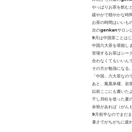
やっぱりお茶を飲む
緩やかで穏やかな時
お茶の時間はいいも
次のgenkanサロ
9月は中国茶ことは
中国六大茶を堪能し
登場するお茶はシー
合わなくてもいいん
その方が勉強になる
「中国」六大茶なの
あと、鳳凰単欉、岩
以前ここにも書いたよ
干し貝柱を使った夏
余裕があれば（がん
9月前半なのでまだ
暑さでがちがちに疲