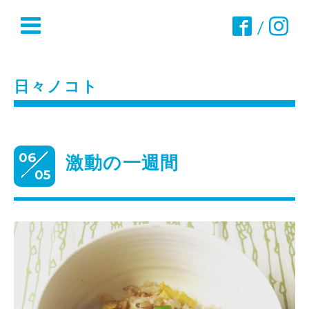
/
日々ノコト
06
激動の一週間
05