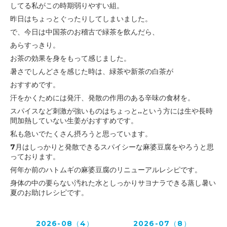
してる私がこの時期弱りやすい組。
昨日はちょっとぐったりしてしまいました。
で、今日は中国茶のお稽古で緑茶を飲んだら、
あらすっきり。
お茶の効果を身をもって感じました。
暑さでしんどさを感じた時は、緑茶や新茶の白茶が
おすすめです。
汗をかくためには発汗、発散の作用のある辛味の
食材を。
スパイスなど刺激が強いものはちょっと..という方には生や長時
間加熱していない生姜がおすすめです。
私も急いでたくさん摂ろうと思っています。
7月はしっかりと発散できるスパイシーな麻婆豆腐をやろうと思
っております。
何年か前のハトムギの麻婆豆腐のリニューアルレシピです。
身体の中の要らない汚れた水としっかりサヨナラできる蒸し暑い
夏のお助けレシピです。
2026-08（4）
2026-07（8）