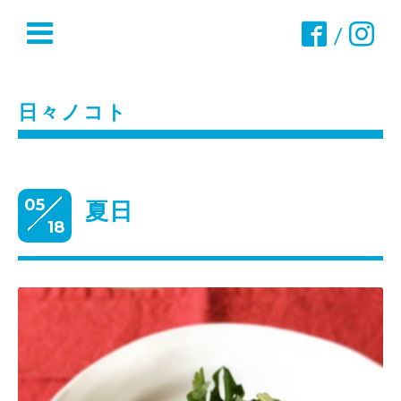
/
日々ノコト
05
夏日
18