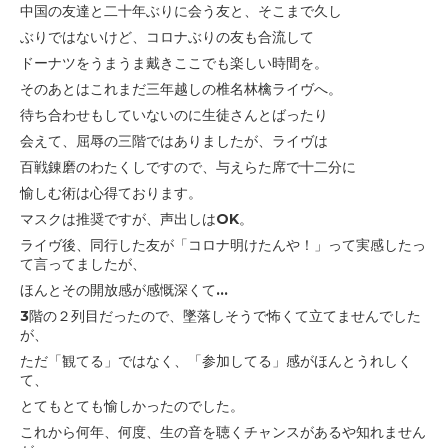
中国の友達と二十年ぶりに会う友と、そこまで久し
ぶりではないけど、
コロナぶりの友も合流して
ドーナツをうまうま戴きここでも楽しい時間を。
そのあとはこれまだ三年越しの椎名林檎ライヴへ。
待ち合わせもしていないのに生徒さんとばったり
会えて、
屈辱の三階ではありましたが、ライヴは
百戦錬磨のわたくしですので、
与えらた席で十二分に
愉しむ術は心得ております。
マスクは推奨ですが、声出しはOK。
ライヴ後、同行した友が「コロナ明けたんや！」って実感したっ
て言ってましたが、
ほんとその開放感が感慨深くて...
3階の２列目だったので、墜落しそうで怖くて立てませんでした
が、
ただ「観てる」ではなく、「参加してる」感がほんとうれしく
て、
とてもとても愉しかったのでした。
これから何年、何度、生の音を聴くチャンスがあるや知れません