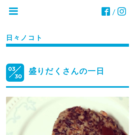
/
日々ノコト
03
盛りだくさんの一日
30