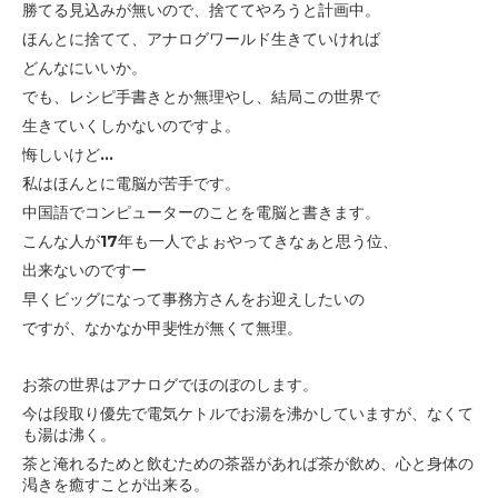
勝てる見込みが無いので、捨ててやろうと計画中。
ほんとに捨てて、アナログワールド生きていければ
どんなにいいか。
でも、レシピ手書きとか無理やし、結局この世界で
生きていくしかないのですよ。
悔しいけど...
私はほんとに電脳が苦手です。
中国語でコンピューターのことを電脳と書きます。
こんな人が17年も一人でよぉやってきなぁと思う位、
出来ないのですー
早くビッグになって事務方さんをお迎えしたいの
ですが、なかなか甲斐性が無くて無理。
お茶の世界はアナログでほのぼのします。
今は段取り優先で電気ケトルでお湯を沸かしていますが、なくて
も湯は沸く。
茶と淹れるためと飲むための茶器があれば茶が飲め、心と身体の
渇きを癒すことが出来る。