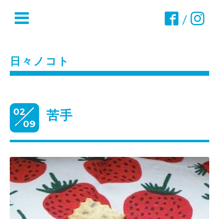
/
日々ノコト
02
苦手
09