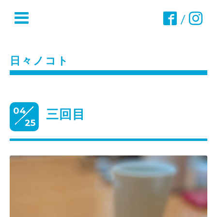
/
日々ノコト
04
三回目
25