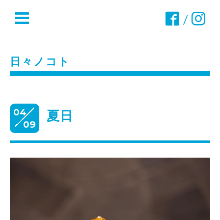
/
日々ノコト
04
夏日
09