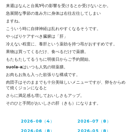
来週はなんと台風1号の影響を受けるとか受けないとか。
急展開な季節の進み方に身体は右往左往してしまい
ますね。
こういう時に自律神経は乱れやすくなるそうです。
やっぱりケアすべき臓腑は「肝」
冷えない程度に、養肝という薬効を持つ苺がおすすめです。
果物は買ってくるだけ、食べるだけで薬膳。
もたもたしてるうちに明後日からご予約開始。
suola-aはいつも人気の韓薬膳。
お肉もお魚も入った欲張りな構成です。
肉団子はそのままでも十分美味しいメニューですが、卵をからめ
て焼くジョンになると
さらに満足感も増しておいしさもアップ。
そのひと手間がおいしさの肝（きも）になります。
2026-08（4）
2026-07（8）
2026-06（8）
2026-05（8）