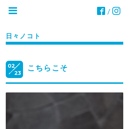
/
日々ノコト
02
こちらこそ
23