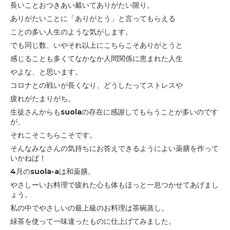
長いことおつきあい戴いてありがたい限り。
ありがたいことに「ありがとう」と言ってもらえる
ことの多い人生のような気がします。
でも同じ数、いやそれ以上にこちらこそありがとうと
感じることも多くて
なかなか人間関係に恵まれた人生
やよな、と思います。
コロナとの戦いが長くなり、どうしたってストレスや
疲れがたまりがち。
生徒さんからもsuolaの存在に感謝してもらうことが
多いのです
が、
それこそこちらこそです。
そんなみなさんの気持ちにお答えできるようによい薬膳を作って
いかねば！
4月のsuola-aは和薬膳。
やさしーいお料理で疲れた心も体もほっと一息つかせてあげまし
ょう。
私の中でやさしいの最上級のお料理は茶碗蒸し。
緑茶を使って一味違ったものに仕上げてみました。