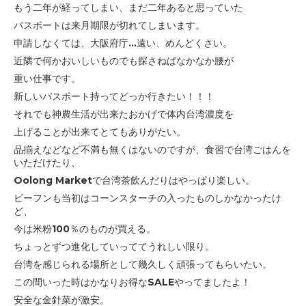
もう二年が経ってしまい、まだ二年あると思っていた
パスポートは来月期限が切れてしまいます。
申請しなくては、大阪府庁...遠い、めんどくさい。
近隣で何かおいしいものでも探さねばなかなか腰が
重い仕事です。
新しいパスポート持ってどっか行きたい！！！
それでも神農生活が出来たおかげで体内台湾濃度を
上げることが出来て
とてもありがたい。
品揃えなどなど不満も無くはないのですが、食習で台湾ごはんを
いただけたり、
Oolong Marketで台湾茶飲んだりは
やっぱり楽しい。
ビーフンも当初はコーンスターチの入ったものしかなかったけ
ど、
今は米粉100％のものが買える。
ちょっとずつ進化していっててうれしい限り。
台湾を感じられる場所として
幾久しく
頑張ってもらいたい。
この間いった時はかなりお得なSALEやってましたよ！
安全な金針菜が激安。