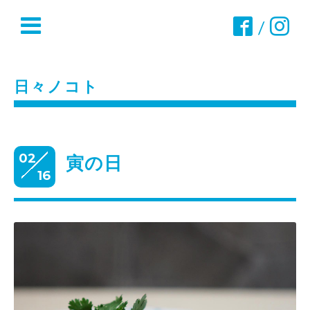
/
日々ノコト
02
寅の日
16