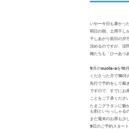
いやー今日も暑かっ
明日の朝、土用干し
干しあがり前日の夕
決めるのですが、没
梅たちも「ひーあつ
9月のsuola-aを
くださった方で10月
先行で予約をして戴
ですので、すでにお
ことを
ご了承くださ
たまごグラタンに魅
も
割といらっしゃる
まだ週末のお席も少
9日のご予約スター