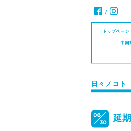
/
トップページ
中国
日々ノコト
08
延期
30