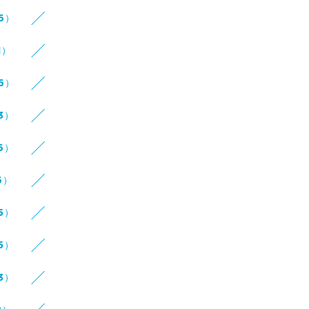
16）
1）
16）
3）
6）
6）
5）
5）
3）