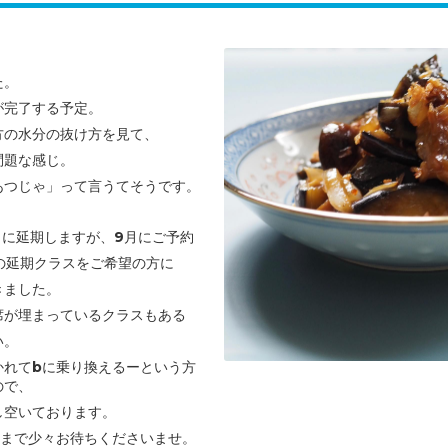
た。
が完了する予定。
方の水分の抜け方を見て、
問題な感じ。
あつじゃ」って言うてそうです。
10月に延期しますが、
9月にご予約
の延期クラスを
ご希望の方に
きました。
席が埋まっているクラスもある
い。
かれてbに乗り換えるーという方
ので、
し空いております。
トまで少々お待ちくださいませ。