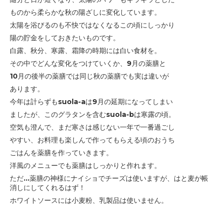
ものから柔らかな秋の陽ざしに変化しています。
太陽を浴びるのも不快ではなくなるこの頃にしっかり
陽の貯金をしておきたいものです。
白露、秋分、寒露、霜降の時期には白
い食材を。
その中でどんな変化をつけていくか、9月の薬膳と
10月の後半の薬膳では
同じ秋の薬膳でも実は違いが
あります。
今年は計らずもsuola-aは9月の延期になってしまい
ましたが、
このグラタンを含むsuola-bは寒露の頃。
空気も澄んで、まだ寒さは感じない一年で一番過ごし
やすい、お料理も楽しんで作ってもらえる頃のおうち
ごはんを
薬膳を作っていきます。
洋風のメニューでも薬膳はしっかりと作れます。
ただ...薬膳の神様にナイショでチーズは使いますが、はと麦が帳
消しにしてくれるはず！
ホワイトソースには小麦粉、乳製品は使いません。