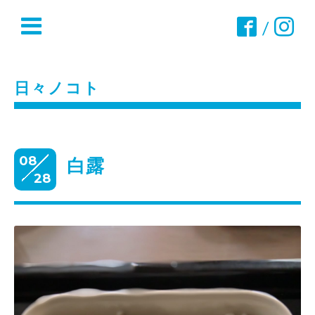
/
日々ノコト
08
白露
28