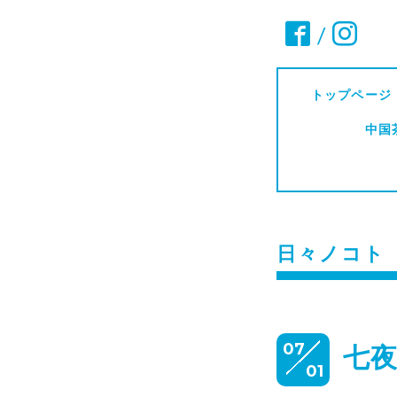
/
トップページ
中国
日々ノコト
07
七
01