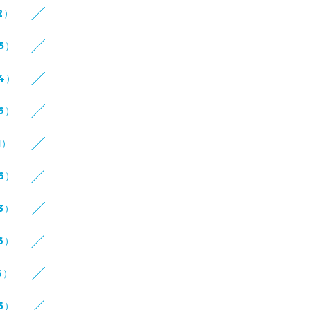
2）
15）
14）
16）
1）
16）
3）
6）
6）
5）