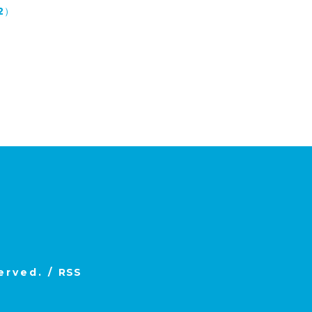
2）
served.
/
RSS