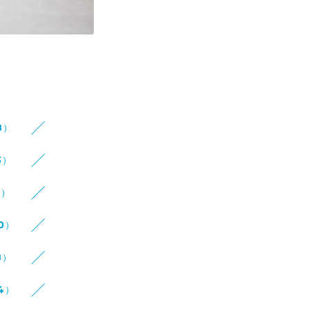
8）
3）
8）
10）
8）
14）