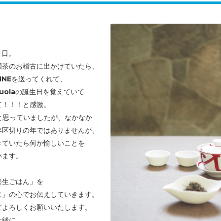
生日。
国茶のお稽古に出かけていたら、
INEを送ってくれて、
uolaの誕生日を覚えていて
て！！！と感激。
と思っていましたが、なかなか
年区切りの年ではありませんが、
きていたら
何か愉しいことを
います。
養生ごはん」を
に」の心でお伝えしていきます。
どよろしくお願いいたします。
一緒に。