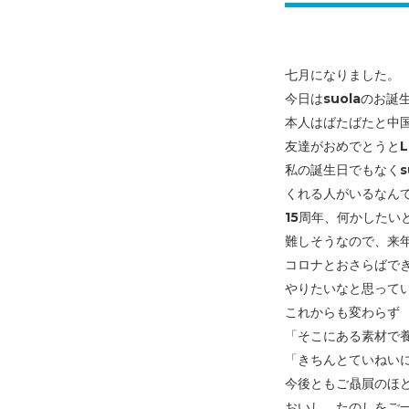
七月になりました。
今日はsuolaのお誕
本人はばたばたと中
友達がおめでとうとL
私の誕生日でもなくs
くれる人が
いるなん
15周年、何かしたい
難しそうなので、
来
コロナとおさらばで
やりたいなと思って
これからも変わらず
「そこにある素材で
「きちんとていねい
今後ともご贔屓のほ
おいし、たのしをご