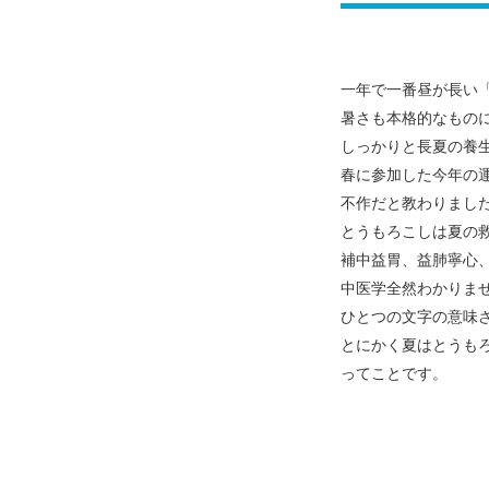
一年で一番昼が長い
暑さも本格的なもの
しっかりと長夏の養
春に参加した今年の
不作だと
教わりまし
とうもろこしは夏の
補中益胃、益肺寧心
中医学全然わかりま
ひとつの文字の意味
とにかく夏はとうも
ってことです。