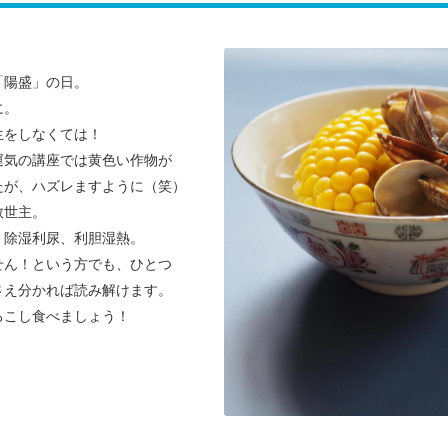
「陽盛」の日。
に。
生をしなくては！
運気の講座では黄色い作物が
たが、ハズレますように（笑）
救世主。
、除湿利尿、利胆湿熱。
せん！という方でも、ひとつ
さえ分かれば
読み解けます。
ろこし食べましょう！