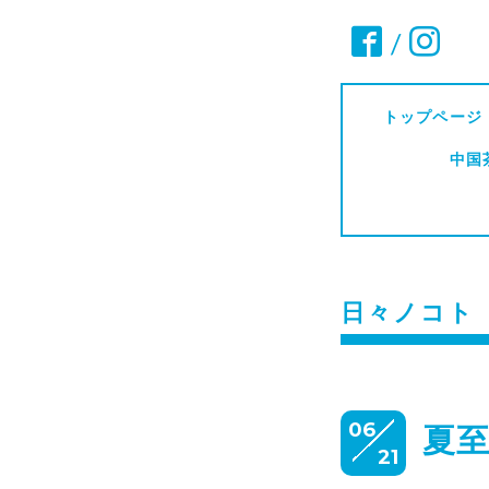
/
トップページ
中国
日々ノコト
06
夏
21