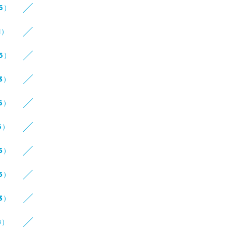
16）
1）
16）
3）
6）
6）
5）
5）
3）
8）