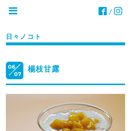
/
日々ノコト
06
楊枝甘露
07