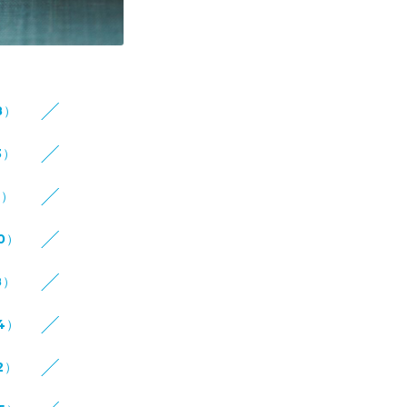
8）
3）
8）
10）
8）
14）
2）