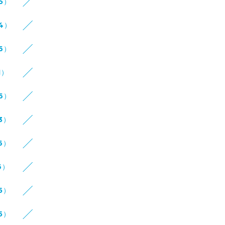
15）
14）
16）
1）
16）
3）
6）
6）
5）
5）