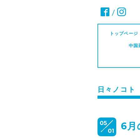
/
トップページ
中国
日々ノコト
05
6
01