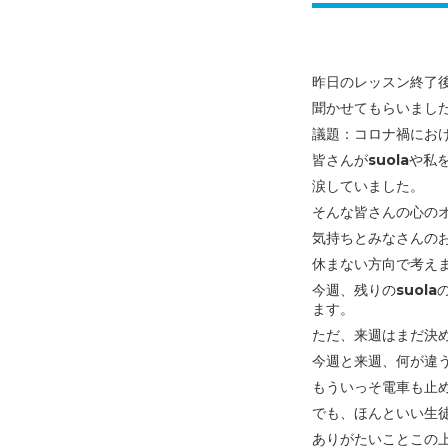
昨日のレッスン終了
聞かせてもらいまし
議題：コロナ禍にお
皆さんがsuolaや
涙していました。
そんな皆さんの心の
気持ちと
みなさんの
休まない方向で考え
今週、残りのsuol
ます。
ただ、来週はまだ決
今週と来週、何が違う
もういっそ電車も止
でも、ほんといい生
ありがたいことこの