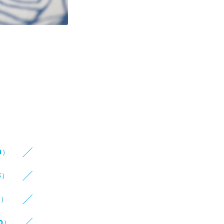
8）
3）
8）
10）