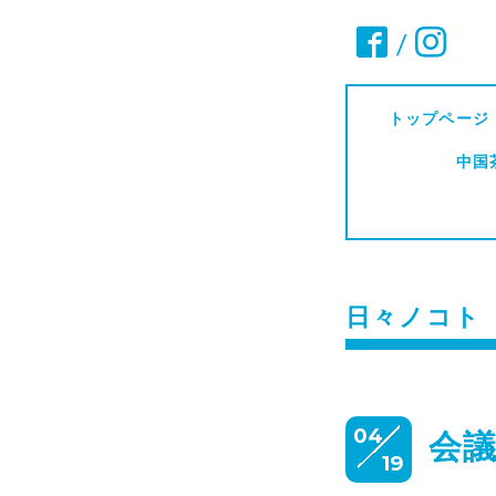
/
トップページ
中国
日々ノコト
04
会
19