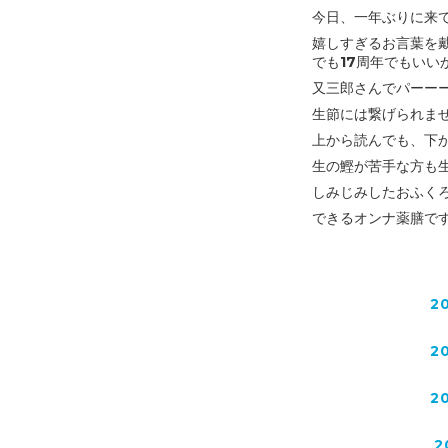
今日、一年ぶりに来
嬉しすぎるお言葉を戴
でも17周年でもいい
又三郎さんでパーー
生節には繋げられま
上から読んでも、下
生の鰹が苦手な方も
しみじみしたおふく
できるオンナ薬膳で
2
2
2
2