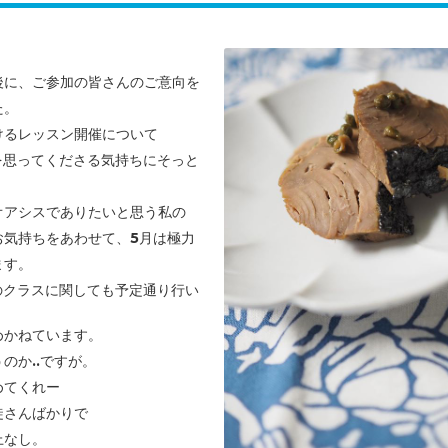
後に、ご参加の皆さんのご意向を
た。
けるレッスン開催について
私を思ってくださる気持ちにそっと
オアシスでありたいと思う私の
お気持ちをあわせて、5月は極力
ます。
aのクラスに関しても予定通り行い
めかねています。
のか..ですが。
めてくれー
徒さんばかりで
上なし。