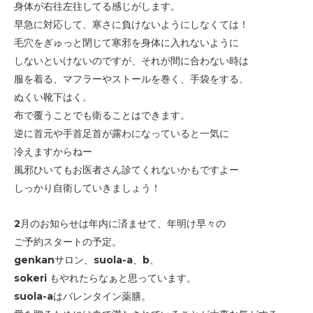
身体が右往左往してる感じがします。
早急に対応して、寒さに負けないようにしなくては！
毛穴をぎゅっと閉じて寒邪を身体に入れないように
しないといけないのですが、それが間に合わない時は
服を着る、
マフラーやストールを巻く、手袋をする、
ぬくい靴下はく。
布で覆うことでも衛ることはできます。
逆に首元や手首足首が露わになっていると一気に
冷えますからねー
風邪ひいてもお医者さん診てくれないかもですよー
しっかり自衛していきましょう！
2月のお知らせは年内に済ませて、年明け早々の
ご予約スタートの予定。
genkanサロン、suola-a、b、
sokeri もやれたら
なぁと思っています。
suola-aはバレンタイン薬膳。