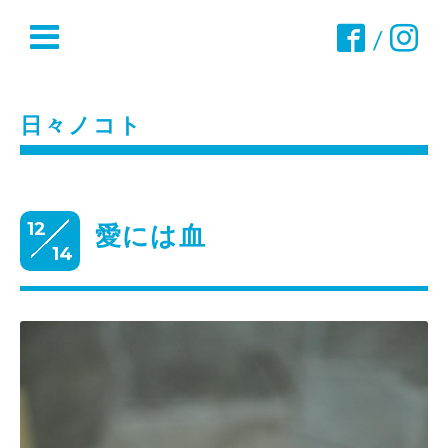
/
日々ノコト
12
愛には血
14