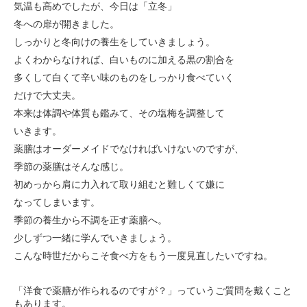
気温も高めでしたが、今日は「立冬」
冬への扉が開きました。
しっかりと冬向けの養生をしていきましょう。
よくわからなければ、白いものに加える黒の割合を
多くして
白くて辛い味のものをしっかり食べていく
だけで大丈夫。
本来は体調や体質も鑑みて、その塩梅を調整して
いきます。
薬膳はオーダーメイドでなければいけないのですが、
季節の薬膳はそんな感じ。
初めっから肩に力入れて取り組むと難しくて嫌に
なってしまいます。
季節の養生から不調を正す薬膳へ。
少しずつ一緒に学んでいきましょう。
こんな時世だからこそ食べ方をもう一度見直したいですね。
「洋食で薬膳が作られるのですが？」っていうご質問を
戴くこと
もあります。