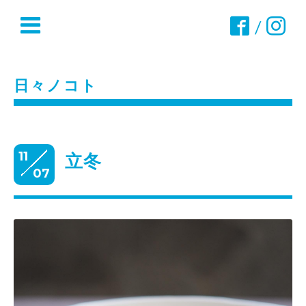
/
日々ノコト
11
立冬
07