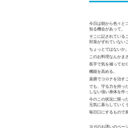
今日は朝から色々と
知る機会があって、
そこに記されている
対策がずれていない
ちょっとではないか
このお料理なんかま
長芋で気を補ってセ
機能を高める。
薬膳でコロナを治す
でも、守る力を持っ
しない強い身体を作
今のこの状況に限っ
元気に暮らしていく
毎日口にするもので
ヨガのお誘いのペー