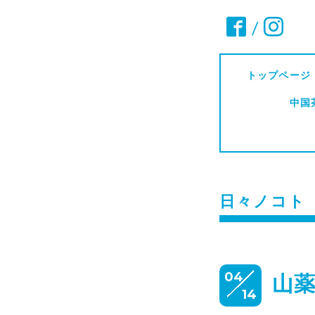
/
トップページ
中国
日々ノコト
04
山
14