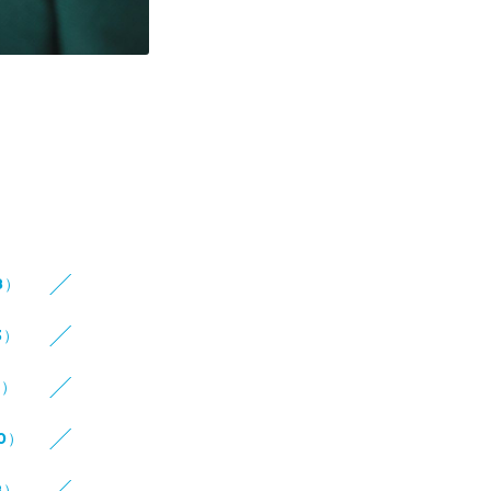
8）
3）
8）
10）
8）