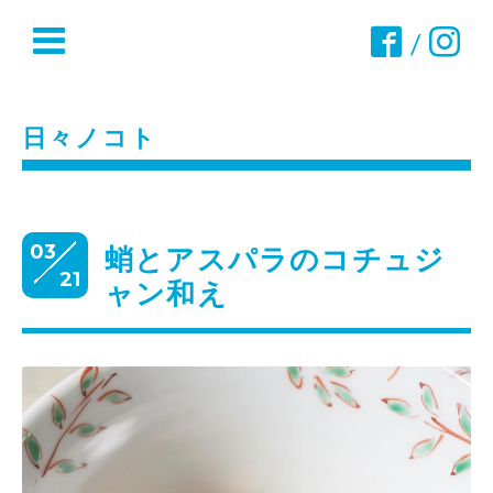
/
日々ノコト
03
蛸とアスパラのコチュジ
21
ャン和え