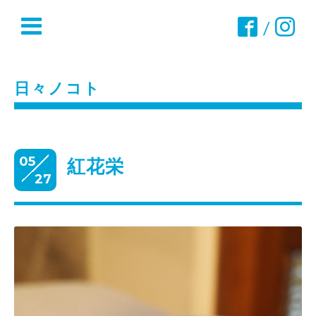
/
日々ノコト
05
紅花栄
27