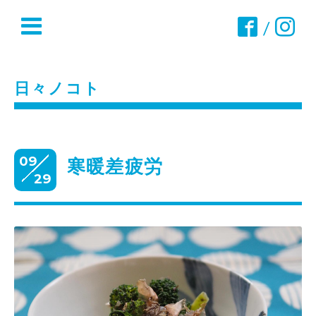
/
日々ノコト
09
寒暖差疲労
29