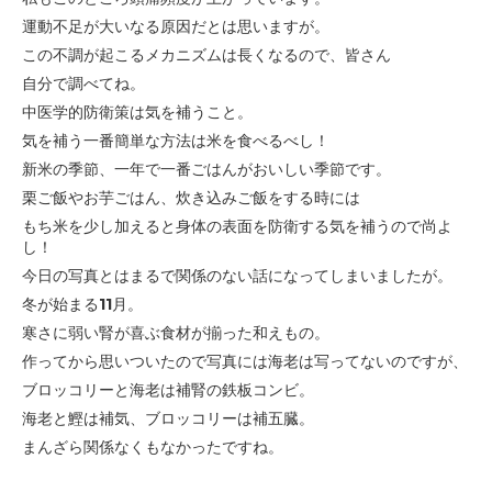
運動不足が大いなる原因だとは思いますが。
この不調が起こるメカニズムは長くなるので、皆さん
自分で調べてね。
中医学的防衛策は気を補うこと。
気を補う一番簡単な方法は米を食べるべし！
新米の季節、一年で一番ごはんがおいしい季節です。
栗ご飯やお芋ごはん、炊き込みご飯をする時には
もち米を少し加えると
身体の表面を防衛する気を補うので尚よ
し！
今日の写真とはまるで関係のない話になってしまいましたが。
冬が始まる11月。
寒さに弱い腎が喜ぶ食材が揃った和えもの。
作ってから思いついたので写真には海老は写ってないのですが、
ブロッコリーと海老は補腎の鉄板コンビ。
海老と鰹は補気、ブロッコリーは補五臓。
まんざら関係なくもなかったですね。