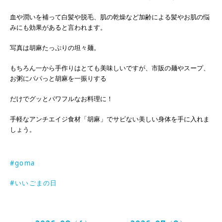
血や潤いを補って白髪や脱毛、肌の乾燥など加齢に
よる髪やお肌の悩
みにも効果があると言われます。
写真は胡麻たっぷりの坦々麺。
もちろん一から手作りはとても美味しいですが、
市販の麺やスープ、
お粥にパパっと胡麻を一振りする
だけでグッとパワフルなお料理に！
手軽なアンチエイジ食材「胡麻」でサビない美しい
身体を手に入れま
しょう。
#goma
#いいごまの日