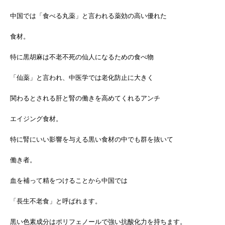
中国では「食べる丸薬」と言われる薬効の高い
優れた
食材。
特に黒胡麻は不老不死の仙人になるための食べ物
「仙薬」と言われ、中医学では老化防止に大きく
関わるとされる肝と腎の働きを高めてくれる
アンチ
エイジング食材。
特に腎にいい影響を与える黒い食材の中でも群を
抜いて
働き者。
血を補って精をつけることから中国では
「長生不老食」と
呼ばれます。
黒い色素成分はポリフェノールで強い抗酸化力を
持ちます。