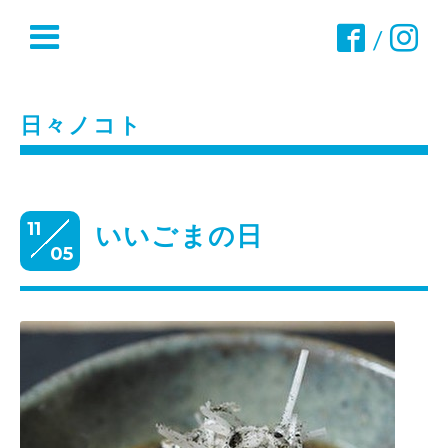
/
日々ノコト
11
いいごまの日
05