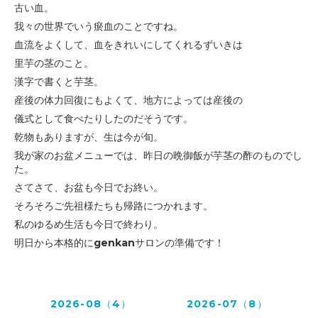
古い血。
我々の世界でいう瘀血のことですね。
血流をよくして、血をきれいにしてくれるずいきは
里芋の茎のこと。
漢字で書くと芋茎。
産後の体力回復にもよくて、地方によっては産後の
儀式として食べたりしたのだそうです。
乾物もありますが、生は今が旬。
我が家のお盆メニューでは、昨日の晩御飯が芋茎の酢のものでし
た。
さてさて、お盆も今日でお終い。
そろそろご先祖様たちも帰路につかれます。
私のゆるめ生活も今日で終わり。
明日から本格的にgenkanサロンの準備です！
2026-08（4）
2026-07（8）