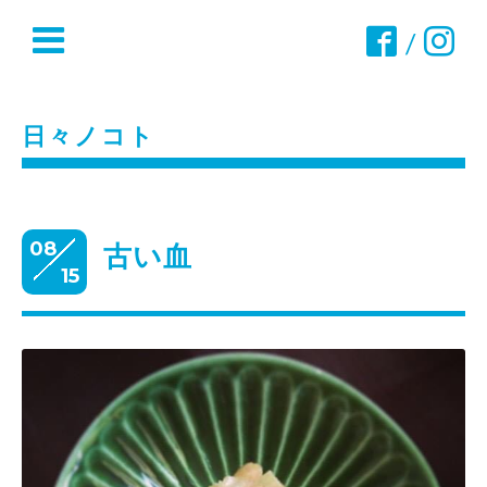
/
日々ノコト
08
古い血
15