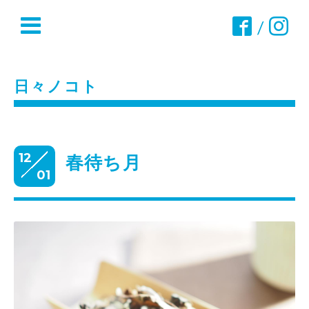
/
日々ノコト
12
春待ち月
01