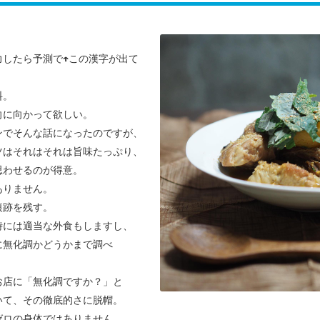
力したら予測で↑この漢字が出て
料。
向に向かって欲しい。
ンでそんな話になったのですが、
ツは
それはそれは旨味たっぷり、
思わせるのが得意。
ありません。
痕跡を残す。
時には適当な外食もしますし、
に無化調かどうかまで調べ
お店に「無化調ですか？」と
いて、その徹底的さに脱帽。
ゼロの身体ではありません。