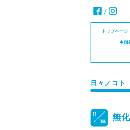
/
トップページ
中国
日々ノコト
11
無
18