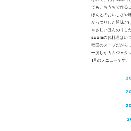
でも、おうちで作る
ほんとのおいしさや
がっつりした旨味だ
やさしいほんのりし
suolaのお料理は
韓国のスープだから
一度しかカムジャタ
1月のメニューです。
2
2
2
2