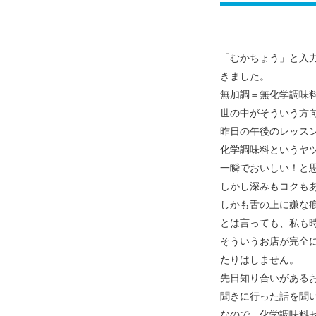
「むかちょう」と入
きました。
無加調＝無化学調味
世の中がそういう方
昨日の午後のレッス
化学調味料というヤ
一瞬でおいしい！と
しかし深みもコクも
しかも舌の上に嫌な
とは言っても、私も
そういうお店が完全
たりはしません。
先日知り合いがある
聞きに行った話を
聞
なので、化学調味料