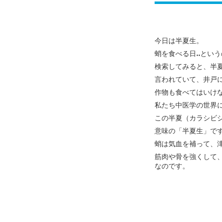
今日は半夏生。
蛸を食べる日..とい
検索してみると、半
言われていて、井戸
作物も
食べてはいけ
私たち中医学の世界
この半夏（カラシビ
意味の「半夏生」で
蛸は気血を補って、
筋肉や骨を強くして
なのです。