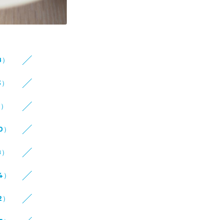
8）
3）
8）
10）
8）
14）
2）