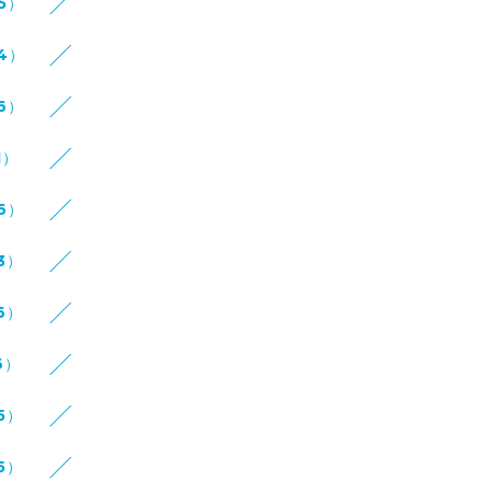
15）
14）
16）
1）
16）
3）
6）
6）
5）
5）