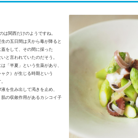
うのは関西だけのようですね。
夏生の五日間は天から毒が降ると
に蓋をして、その間に採った
ないと言われていたのだそう。
には「半夏」という生薬があり、
シャク）が生じる時期という
す。
津液を生み出して渇きを止め、
、肌の収斂作用があるカシコイ子