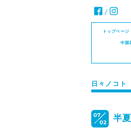
/
トップページ
中国
日々ノコト
07
半
02