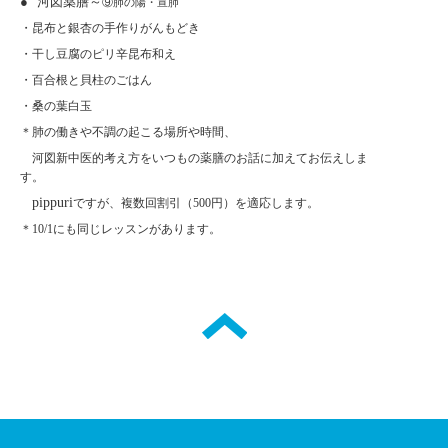
● “河図薬膳～
”
⑨肺の陽・宣肺
・昆布と銀杏の手作りがんもどき
・干し豆腐のピリ辛昆布和え
・百合根と貝柱のごはん
・桑の葉白玉
＊肺の働きや不調の起こる場所や時間、
河図新中医的考え方をいつもの薬膳のお話に加えてお伝えしま
す。
pippuri
ですが、複数回割引（
500
円）
を適応します。
＊10/1
にも同じレッスンがあります。