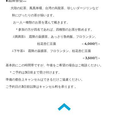
●霜降茶会...
大陸の紅茶、
鳳凰単欉、
台湾の烏龍茶、珍しいダージリンなど
秋にぴったりの
茶が揃います。
お一人一種類のお茶を選んで戴きます。
＊参加の方が四名であれば、四種類のお茶が飲めます。
⁂満満茶⁂ 霜降
の薬膳茶、あっさり魯肉飯、フロランタン
、
桂花杏仁豆腐
＜4,0
00円
＞
⁂下午茶⁂ 霜降
の薬膳茶、フロランタン
、桂花杏仁豆腐
＜3,5
00円
＞
基本的にこの時間帯ですが、午後をご希望の場合はご相談ください。
＊ご予約は3日前まで受け付けます。
準備の都合上キャンセルはできるだけご遠慮ください。
ご予約日の3日前以降はキャンセル料を承ります 。