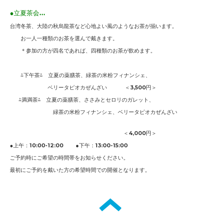
●立夏茶会...
台湾冬茶、大陸の秋烏龍茶など心地よい風のようなお茶が揃います。
お一人一種類のお茶を選んで戴きます。
＊参加の方が四名であれば、四種類のお茶が飲めます。
⁂下午茶⁂ 立夏
の薬膳茶、緑茶の米粉フィナンシェ
、
ベリータピオカぜんざい
＜3,5
00円
＞
⁂
満満茶⁂ 立夏
の薬膳茶、ささみとセロリのガレット、
緑茶の米粉フィナンシェ
、
ベリータピオカぜんざい
＜4,0
00円
＞
●上午：10:00-12:00
●下午：13:
00-15:00
ご予約時にご希望の時間帯をお知らせください。
最初にご予約を戴いた方の希望時間での開催となります。