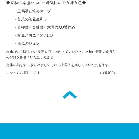
salon
～
◆立秋の薬膳
暑気払いの五味五色◆
・玉蜀黍と蛤のスープ
・苦瓜の落花生和え
・青梗菜と金針菜と木耳の
XO
醤炒め
・枝豆と桜エビのごはん
・西瓜のジュレ
suola
でご用意したお食事を召し上がっていただき、
立秋の時期の食養生
のお話をさせていただいたあと、
身体の熱をすっきり冷ましてくれる中国茶を楽しんでいただきます。
レシピもお渡しします。 ＜￥
6,000
＞