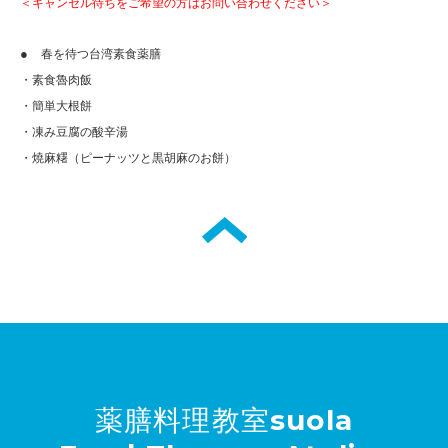
＜キャンセル待ちをご希望の方はお問い合わせください＞
●
春を待つ台湾素食薬膳
・素食魯肉飯
・簡単大根餅
・凍み豆腐の酸辛湯
・燒麻
糬
（
ピーナッツと黒胡麻のお餅）
薬膳料理教室suola